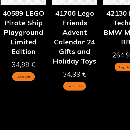
40589 LEGO
41706 Lego
42130 
Pirate Ship
Friends
Tech
Playground
Advent
BMW M
Limited
Calendar 24
R
Edition
Gifts and
264,
Holiday Toys
34,99
€
Leggi tu
34,99
€
Leggi tutto
Leggi tutto