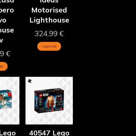
lbero
Motorised
vo
Lighthouse
ouse
324,99
€
w
Leggi tutto
99
€
tto
Lego
40547 Lego