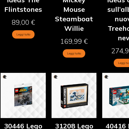
Flintstones
Mouse
sull’a
Steamboat
nuo
89,00
€
Willie
Treeh
Leggi tutto
ne
169,99
€
274,
Leggi tutto
Leggi tu
30446 Lego
31208 Lego
40416 