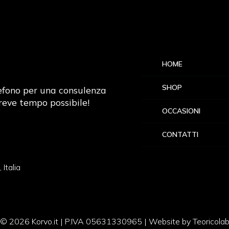
t
HOME
SHOP
lefono per una consulenza
reve tempo possibile!
OCCASIONI
CONTATTI
Italia
© 2026 Korvo.it | P.IVA 05631330965 | Website by Teoricola