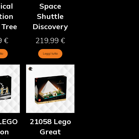
ical
Space
tion
Shuttle
 Tree
Discovery
9
€
219,99
€
tto
Leggi tutto
LEGO
21058 Lego
don
Great