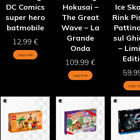
DC Comics
Hokusai –
Ice Sk
super hero
The Great
Rink Pi
batmobile
Wave – La
Pattin
Grande
sul Ghi
12,99
€
Onda
– Lim
Leggi tutto
Edit
109,99
€
59,9
Leggi tutto
Leggi tu