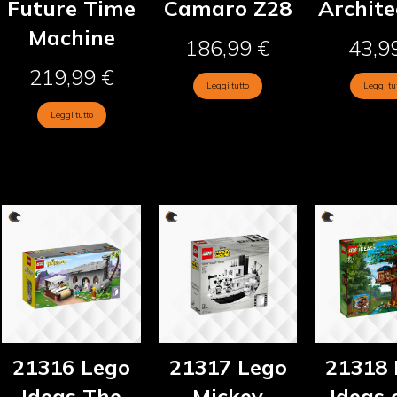
Future Time
Camaro Z28
Archite
Machine
186,99
€
43,9
219,99
€
Leggi tutto
Leggi tu
Leggi tutto
21316 Lego
21317 Lego
21318 
Ideas The
Mickey
Ideas 