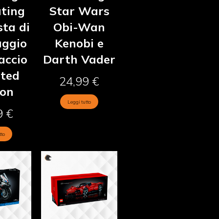
ating
Star Wars
sta di
Obi-Wan
aggio
Kenobi e
accio
Darth Vader
ited
24,99
€
ion
Leggi tutto
9
€
tto