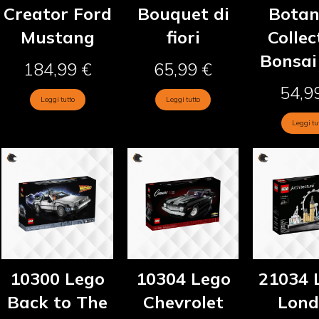
Creator Ford
Bouquet di
Botan
Mustang
fiori
Collec
Bonsai
184,99
€
65,99
€
54,9
Leggi tutto
Leggi tutto
Leggi tu
10300 Lego
10304 Lego
21034 
Back to The
Chevrolet
Lon