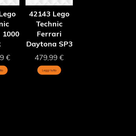
Lego
42143 Lego
nic
Technic
 1000
Ferrari
R
Daytona SP3
99
€
479,99
€
tto
Leggi tutto