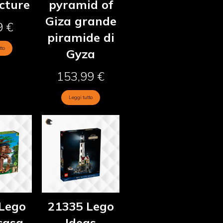
cture
pyramid of
Giza grande
9
€
piramide di
tto
Gyza
153,99
€
Leggi tutto
Lego
21335 Lego
casa
Ideas