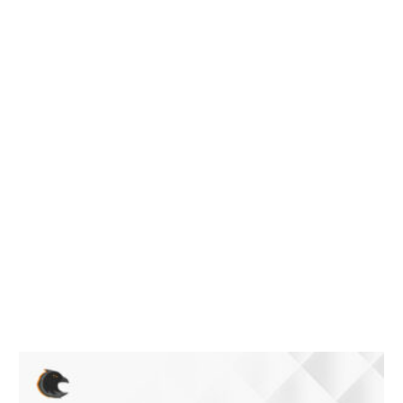
scatola con sigilli.
PER GARANTIRE UN SERVIZIO DI ALTISSIMA QUALITA’,
AL MOMENTO DELL’ORDINE VI VERRANNO INVIATE LE
FOTO REALI DEL PRODOTTO COMPRENSIVE DI:
– ANGOLI
– EVENTUALI IMPERFEZIONI DELLA SCATOLA
– PIEGHE EVENTUALI
– SIGILLI PRODOTTO
– FOTO DELL’IMBALLAGGIO UTILIZZATO
– FOTO DEL PRODOTTO ALL’INTERNO DELLA SCATOLA
NELLA QUALE VERRA SPEDITO IL PRODOTTO
Prodotti correlati