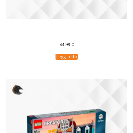
75945 LEGO Harry Potter Prisoner of
Azkaban Expecto Patronum
44,99
€
Leggi tutto