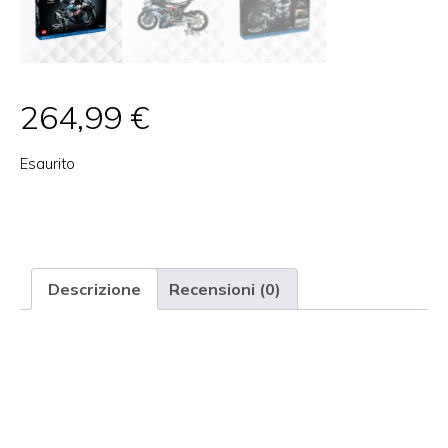
264,99
€
Esaurito
Categoria:
COLLEZIONISMO
Tag:
bambini
,
collezionismo
,
costruzioni
Marchio:
Lego
Descrizione
Recensioni (0)
Descrizione