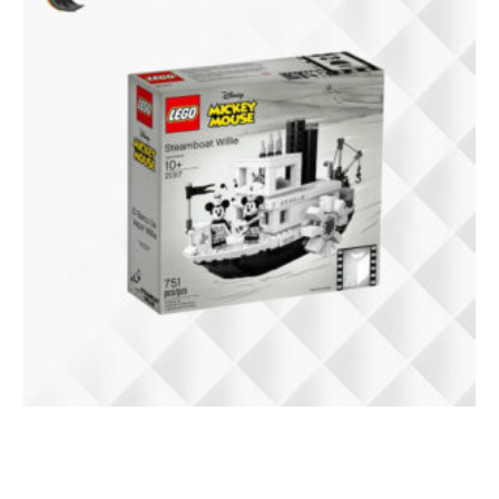
21317 Lego Mickey Mouse Steamboat
Willie