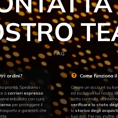
ONTATTA 
STRO T
F.A.Q.
ri ordini?
Come funziona il
ra priorità. Spediamo i
Creare un account su korv
nte a
corrieri espresso
ed esclusiva sul nostro si
viene imballato con cura,
sotto controllo: all'interno
nterno
per proteggere il
verificare lo stato deg
trasporto e garantirti che
lo
storico degli acquist
ette.
tuoi dati. Per noi, inolt