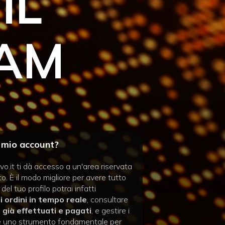
IL
EAM
 mio account?
o.it ti dà accesso a un'area riservata
to. È il modo migliore per avere tutto
 del tuo profilo potrai infatti
li ordini in tempo reale
, consultare
i già effettuati e pagati
, e gestire i
re, è uno strumento fondamentale per