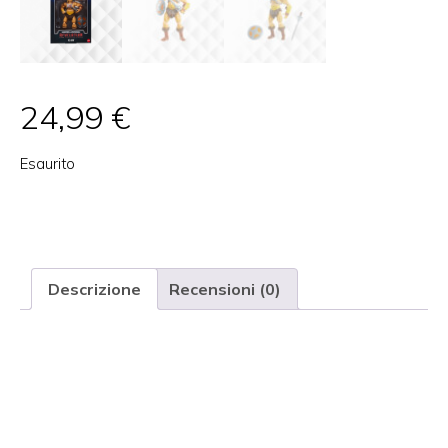
24,99
€
Esaurito
Categoria:
COLLEZIONISMO
Tag:
bambini
,
collezionismo
,
giocattoli
Marchio:
Mattel
Descrizione
Recensioni (0)
Descrizione