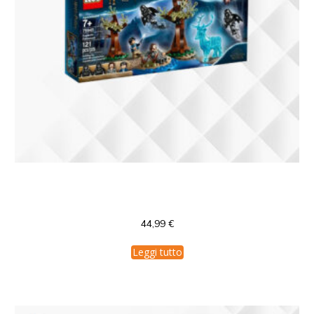
75945 LEGO Harry Potter Prisoner of
Azkaban Expecto Patronum
44,99
€
Leggi tutto