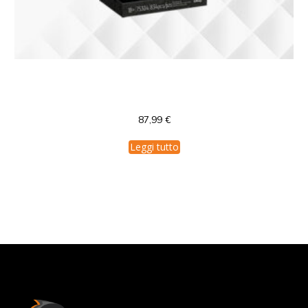
75304 Lego Star Wars Helmet Collection
Darth Vader Helmet
87,99
€
Leggi tutto