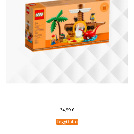
40589 LEGO Pirate Ship Playground
Limited Edition
34,99
€
Leggi tutto