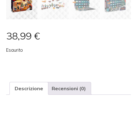
38,99
€
Esaurito
Categoria:
COLLEZIONISMO
Tag:
bambini
,
collezionismo
,
costruzioni
Marchio:
Lego
Descrizione
Recensioni (0)
Descrizione