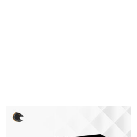
PER GARANTIRE UN SERVIZIO DI ALTISSIMA QUALITA’,
AL MOMENTO DELL’ORDINE VI VERRANNO INVIATE LE
FOTO REALI DEL PRODOTTO COMPRENSIVE DI:
– ANGOLI
– EVENTUALI IMPERFEZIONI DELLA SCATOLA
– PIEGHE EVENTUALI
– SIGILLI PRODOTTO
– FOTO DELL’IMBALLAGGIO UTILIZZATO
– FOTO DEL PRODOTTO ALL’INTERNO DELLA SCATOLA
NELLA QUALE VERRA SPEDITO IL PRODOTTO
Prodotti correlati