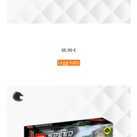
76904 Lego Speed Champions SRT Top
Fuel Dragster and 1970 Dodge Challenger
65,99
€
Leggi tutto