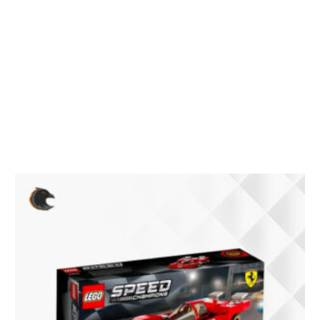
– PIEGHE EVENTUALI
– SIGILLI PRODOTTO
– FOTO DELL’IMBALLAGGIO UTILIZZATO
– FOTO DEL PRODOTTO ALL’INTERNO DELLA SCATOLA
NELLA QUALE VERRA SPEDITO IL PRODOTTO
Prodotti correlati