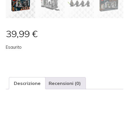
39,99
€
Esaurito
Categoria:
COLLEZIONISMO
Tag:
bambini
,
collezionismo
,
costruzioni
Marchio:
Lego
Descrizione
Recensioni (0)
Descrizione