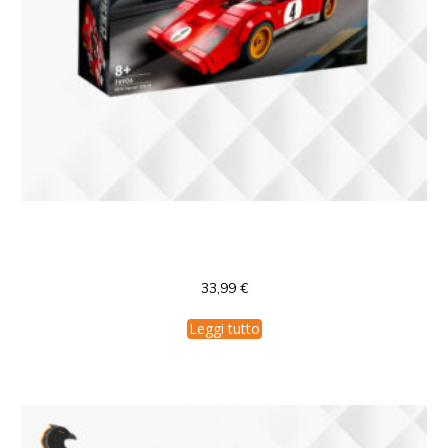
76906 Lego Speed Champions 1970 Ferrari
512 M
33,99
€
Leggi tutto