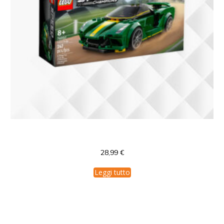
76907 LEGO Speed Champions Lotus Evija
28,99
€
Leggi tutto